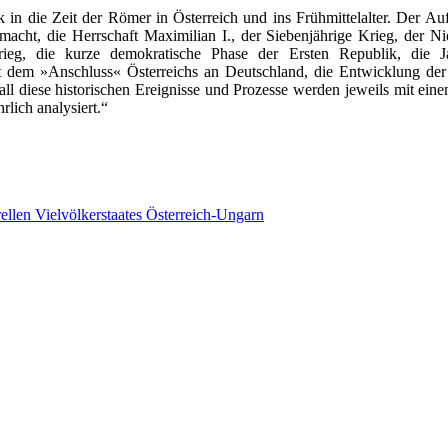
n die Zeit der Römer in Österreich und ins Frühmittelalter. Der Auf
acht, die Herrschaft Maximilian I., der Siebenjährige Krieg, der N
eg, die kurze demokratische Phase der Ersten Republik, die J
t dem »Anschluss« Österreichs an Deutschland, die Entwicklung de
ll diese historischen Ereignisse und Prozesse werden jeweils mit ein
lich analysiert.“
ellen Vielvölkerstaates Österreich-Ungarn