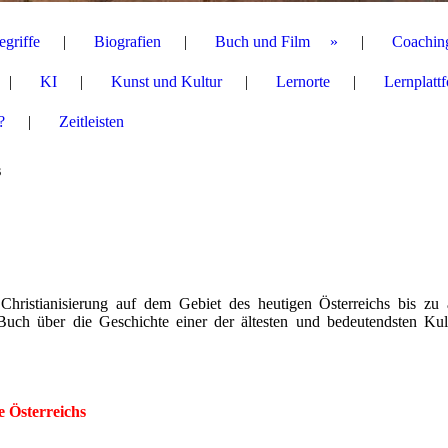
egriffe
Biografien
Buch und Film
Coachin
KI
Kunst und Kultur
Lernorte
Lernplatt
?
Zeitleisten
s
ristianisierung auf dem Gebiet des heutigen Österreichs bis zu a
uch über die Geschichte einer der ältesten und bedeutendsten Kul
 Österreichs