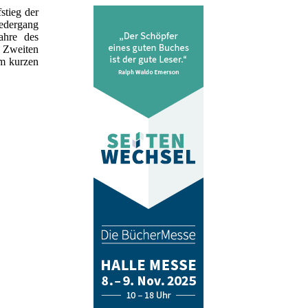
stieg der
iedergang
ahre des
r Zweiten
em kurzen